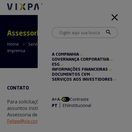
Assessoria de Imprensa
Home
>
Serviços aos Investidores
>
Assessoria de
Imprensa
A COMPANHIA
GOVERNANÇA CORPORATIVA
ESG
INFORMAÇÕES FINANCEIRAS
DOCUMENTOS CVM
SERVIÇOS AOS INVESTIDORES
CONTATO
A+
A-
Contraste
Para solicitações de imprensa, entrevistas e demais
PT
EN
Institucional
assuntos institucionais, entre em contato com nossa
Assessoria de Imprensa pelo e-mail
Felipe@vix.com.br
.