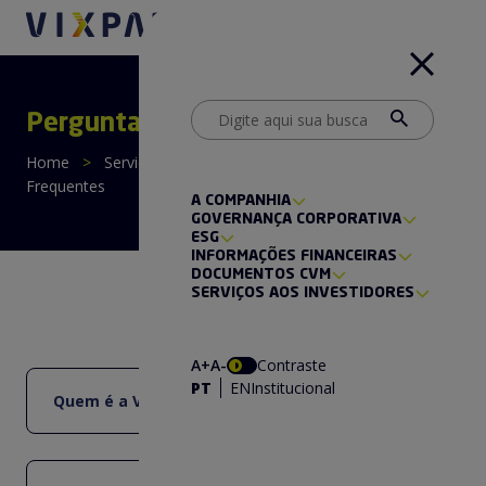
Perguntas Frequentes
Home
>
Serviços aos Investidores
>
Perguntas
Frequentes
A COMPANHIA
GOVERNANÇA CORPORATIVA
ESG
INFORMAÇÕES FINANCEIRAS
DOCUMENTOS CVM
SERVIÇOS AOS INVESTIDORES
A+
A-
Contraste
PT
EN
Institucional
Quem é a VIXPar?