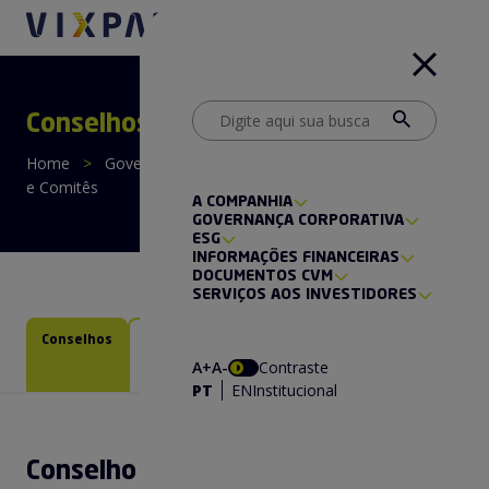
Conselhos, Diretoria e Comitês
Home
>
Governança Corporativa
>
Conselhos, Diretoria
e Comitês
A COMPANHIA
GOVERNANÇA CORPORATIVA
ESG
INFORMAÇÕES FINANCEIRAS
DOCUMENTOS CVM
SERVIÇOS AOS INVESTIDORES
Conselhos
Diretoria
Comitê de
Comitê de
Gestão
Pessoas
A+
A-
Contraste
Financeira
PT
EN
Institucional
Conselho de Administração