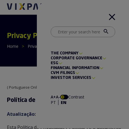
Privacy Policy
Home
>
Privacy Policy
THE COMPANY
CORPORATE GOVERNANCE
ESG
FINANCIAL INFORMATION
CVM FILINGS
INVESTOR SERVICES
( Portuguese Only )
A+
A-
Contrast
Política de Privacidade
PT
EN
Atualização:
25 de março de 2026
Esta Política de Privacidade (“Política”) é o documento