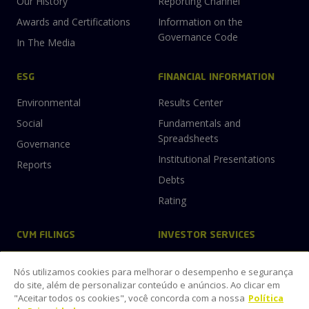
Our History
Reporting Channel
Awards and Certifications
Information on the
Governance Code
In The Media
ESG
FINANCIAL INFORMATION
Environmental
Results Center
Social
Fundamentals and
Spreadsheets
Governance
Institutional Presentations
Reports
Debts
Rating
CVM FILINGS
INVESTOR SERVICES
Material Facts,
Sign up for Mailing
Nós utilizamos cookies para melhorar o desempenho e segurança
Announcements, and Notices
Contact IR
do site, além de personalizar conteúdo e anúncios. Ao clicar em
Reference Form
"Aceitar todos os cookies", você concorda com a nossa
Política
Download Center